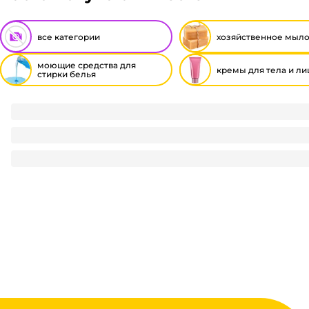
все категории
хозяйственное мыл
моющие средства для
кремы для тела и ли
стирки белья
Кондиционер для белья 1 л "Е" Детский белый
135
₽
/ шт
135
₽
В корзину
В наличии:
на
1
складе
Код:
124352