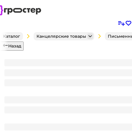
Каталог
Канцелярские товары
Письменн
Назад
Карандаши цветные, 18 цветов Calligrata заточен