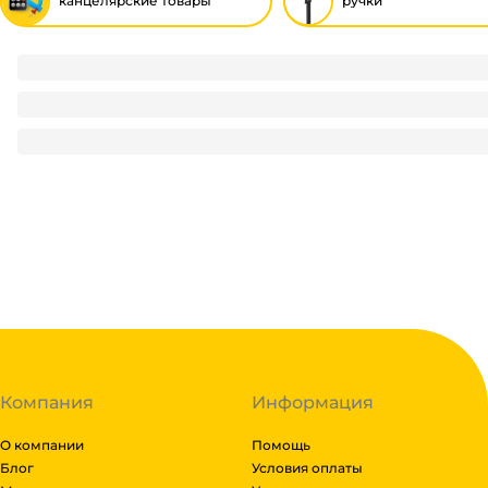
канцелярские товары
ручки
Альбом для рисования А4, 32 листа "Calligrata" на скреп
75
₽
/ шт
75
₽
В корзину
В наличии:
на
1
складе
Код:
126623
Компания
Информация
О компании
Помощь
Блог
Условия оплаты