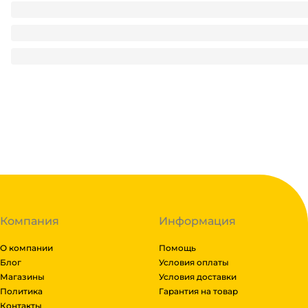
Шоколадная СНЕГУРОЧКА 40 г (20 шт.упак)
615.25
₽
/ упак
615.25
₽
В корзину
В наличии:
на
1
складе
Код:
136040
Компания
Информация
О компании
Помощь
Блог
Условия оплаты
Магазины
Условия доставки
Политика
Гарантия на товар
Контакты