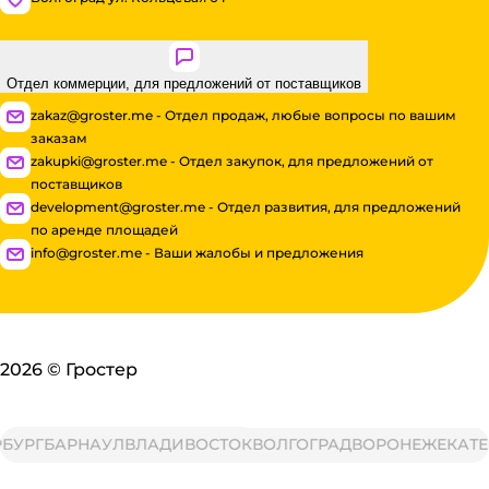
Отдел коммерции, для предложений от поставщиков
zakaz@groster.me - Отдел продаж, любые вопросы по вашим
заказам
zakupki@groster.me - Отдел закупок, для предложений от
поставщиков
development@groster.me - Отдел развития, для предложений
по аренде площадей
info@groster.me - Ваши жалобы и предложения
2026
©
Гростер
РГ
БАРНАУЛ
ВЛАДИВОСТОК
ВОЛГОГРАД
ВОРОНЕЖ
ЕКАТЕРИ