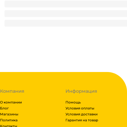
Мыло кусковое хозяйственное 150 г ГОСТ 72% светлое
26.5
₽
/ шт
26.5
₽
В корзину
В наличии:
на
1
складе
Код:
126282
Компания
Информация
О компании
Помощь
Блог
Условия оплаты
Магазины
Условия доставки
Политика
Гарантия на товар
Контакты