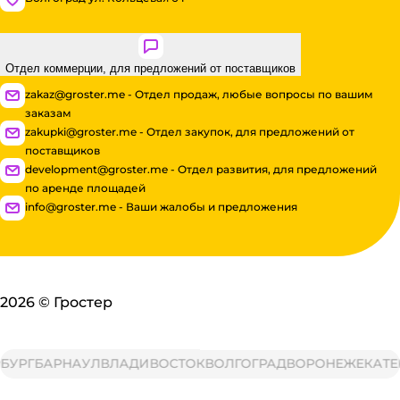
Отдел коммерции, для предложений от поставщиков
zakaz@groster.me - Отдел продаж, любые вопросы по вашим
заказам
zakupki@groster.me - Отдел закупок, для предложений от
поставщиков
development@groster.me - Отдел развития, для предложений
по аренде площадей
info@groster.me - Ваши жалобы и предложения
2026
©
Гростер
РГ
БАРНАУЛ
ВЛАДИВОСТОК
ВОЛГОГРАД
ВОРОНЕЖ
ЕКАТЕРИ