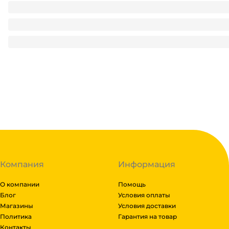
Мыло кусковое хозяйственное 150 г ГОСТ 72% светлое
26.5
₽
/ шт
26.5
₽
В корзину
В наличии:
на
1
складе
Код:
126282
Компания
Информация
О компании
Помощь
Блог
Условия оплаты
Магазины
Условия доставки
Политика
Гарантия на товар
Контакты