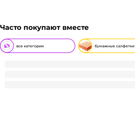
Часто покупают вместе
все категории
бумажные салфетки
Салфетка бумажная 1/однослойная "Riva" БЕЛАЯ/50 лист.па
292
₽
/ упак
292
₽
В корзину
В наличии:
на
1
складе
Код:
117421