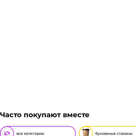
Наличие и доставка
Склад доставки
Доставка курьером 1-3 дня.
Если в вашем городе есть наш филиал, доставка бес
доставка осуществляется через транспортные компа
Авито доставка, ЖелДорЭкспедиция, Мэйджик транс.
транспортной компании зависит от габаритов груза
Подробнее
просчитаем стоимость доставки и вы примите решени
Гарантия легкого возврата:
до 14 дней на возвра
Часто покупают вместе
все категории
бумажные стаканы