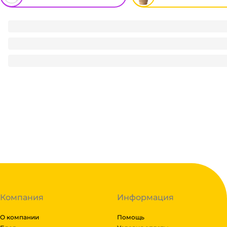
Стакан бумажный 185 мл Черный Кофе D-73 мм В.
2.3
₽
/ шт
2.3
₽
В корзину
В наличии:
на
1
складе
Код:
118358
Компания
Информация
О компании
Помощь