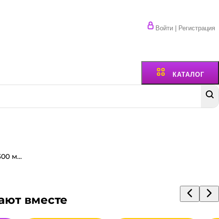
Войти | Регистрация
КАТАЛОГ
Контейнер бумажный на вынос 300 мл OSQ TABOX PRO 100*80*35 мм, с окном, Крафт
ают вместе