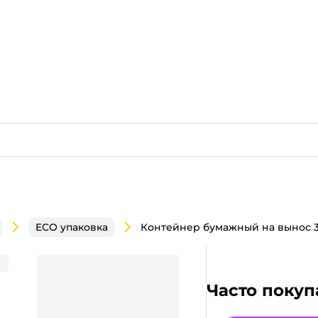
ECO упаковка
PRO 100*80*35 мм, с окном,
Часто покуп