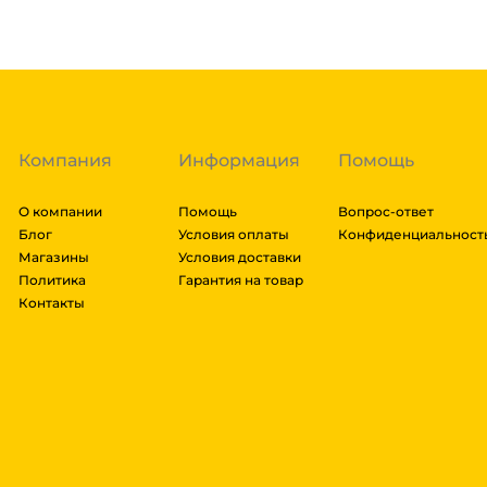
заказа составляют более 1 паллета, можем отправит
Гарантия легкого возврата:
до 14 дней на возвра
доставки транспортной компании зависит от габари
транспортировки. Рассчитывается индивидуально. 
далее мы вам просчитаем стоимость доставки и вы
заказ, либо отказаться от него. Доставка до трансп
Компания
Информация
Помощь
О компании
Помощь
Вопрос-ответ
Блог
Условия оплаты
Конфиденциальност
Магазины
Условия доставки
Политика
Гарантия на товар
Контакты