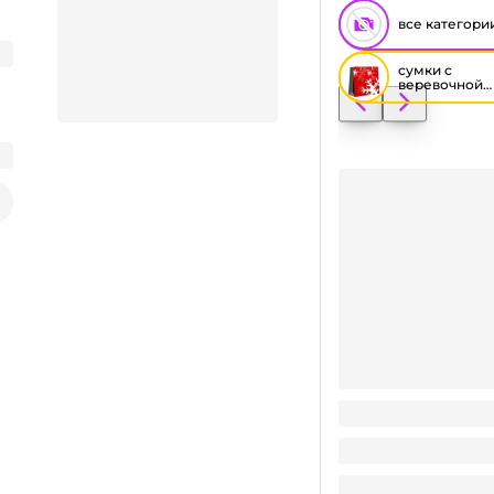
все категори
сумки с
веревочной
ручкой новы
год
Пакет/сумка НГ 26
Заказать видео-презентацию
31.14
₽
/ шт
31.14
₽