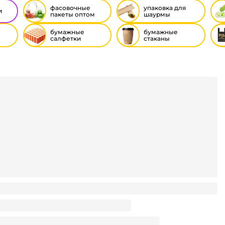
фасовочные
упаковка для
и
пакеты оптом
шаурмы
бумажные
бумажные
салфетки
стаканы
й
4*327*136 с веревочной ручкой L подарочный