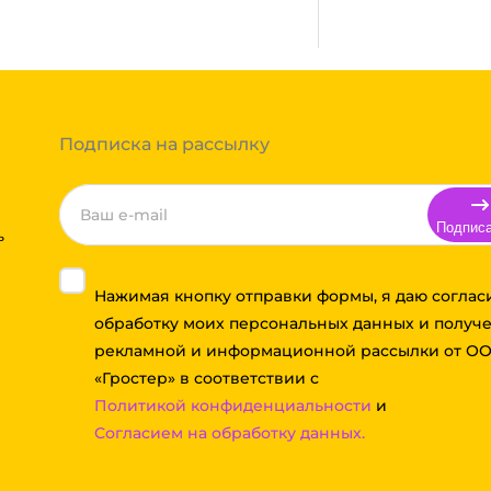
ь сборным грузом. Стоимость
т, полная гарантия.
тов груза и расстояния
Вы можете оформить заказ,
 примите решение оплачивать
ортной компании бесплатная.
Подписка на рассылку
Подпис
ь
Нажимая кнопку отправки формы, я даю соглас
обработку моих персональных данных и получ
рекламной и информационной рассылки от О
«Гростер» в соответствии с
Политикой конфиденциальности
и
Согласием на обработку данных.