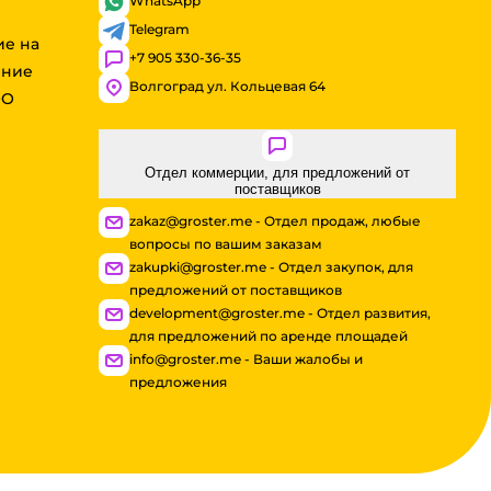
WhatsApp
Telegram
ие на
+7 905 330-36-35
ение
Волгоград ул. Кольцевая 64
ОО
Отдел коммерции, для предложений от
поставщиков
zakaz@groster.me - Отдел продаж, любые
вопросы по вашим заказам
zakupki@groster.me - Отдел закупок, для
предложений от поставщиков
development@groster.me - Отдел развития,
для предложений по аренде площадей
info@groster.me - Ваши жалобы и
предложения