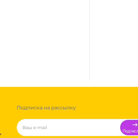
Мало
сплатная. Осуществляется
город, где нет нашего филиала,
ании после полной оплаты
ми, Байкал сервис, Кит,
жик транс. Если габариты
ь сборным грузом. Стоимость
т, полная гарантия.
тов груза и расстояния
Вы можете оформить заказ,
 примите решение оплачивать
ортной компании бесплатная.
Подписка на рассылку
Подпис
ь