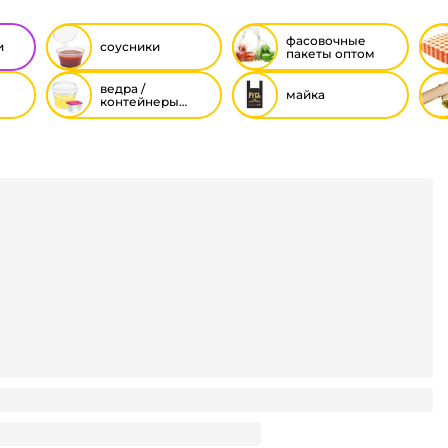
фасовочные
и
соусники
пакеты оптом
ведра /
майка
контейнеры
(пластиковые)
нера серии КР-12 111*85*8мм