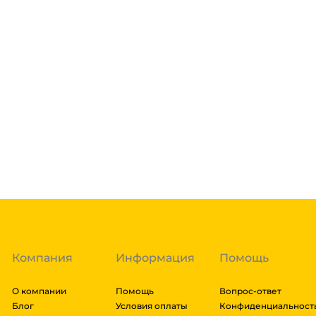
Склад доставки
Доставка курьером 1-3 дня.
Если в вашем городе есть наш филиал, доставка бе
нашими курьерами. Если вы заказываете доставку в 
доставка осуществляется через транспортные комп
товара. Мы работаем со: Сдек, Пэк, Деловыми Линия
Подробнее
Энергия, Авито доставка, ЖелДорЭкспедиция, Мэйд
заказа составляют более 1 паллета, можем отправит
Гарантия легкого возврата:
до 14 дней на возвра
доставки транспортной компании зависит от габари
транспортировки. Рассчитывается индивидуально. 
далее мы вам просчитаем стоимость доставки и вы
заказ, либо отказаться от него. Доставка до трансп
Компания
Информация
Помощь
О компании
Помощь
Вопрос-ответ
Блог
Условия оплаты
Конфиденциальност