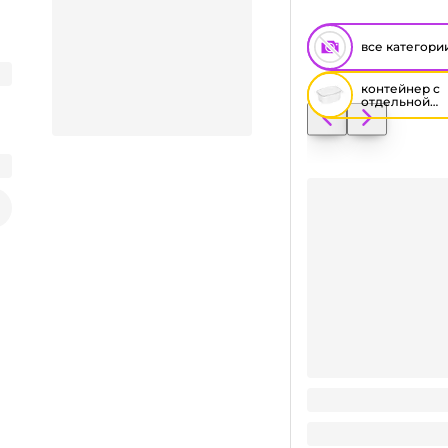
все категори
контейнер с
отдельной
крышкой
Крышка для контей
Заказать видео-презентацию
0.61
Поделиться
₽
/ шт