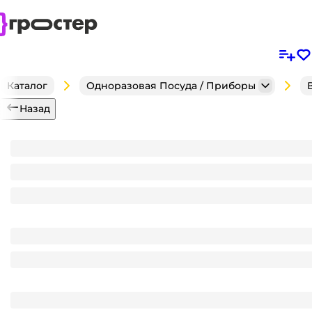
Каталог
Одноразовая Посуда / Приборы
Назад
Контейнер пластиковый КР-3 А 186*186*81 УП