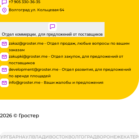
+7 905 330-36-35
Волгоград ул. Кольцевая 64
Отдел коммерции, для предложений от поставщиков
zakaz@groster.me - Отдел продаж, любые вопросы по вашим
заказам
zakupki@groster.me - Отдел закупок, для предложений от
поставщиков
development@groster.me - Отдел развития, для предложений
по аренде площадей
info@groster.me - Ваши жалобы и предложения
2026
©
Гростер
Г
БАРНАУЛ
ВЛАДИВОСТОК
ВОЛГОГРАД
ВОРОНЕЖ
ЕКАТЕРИН