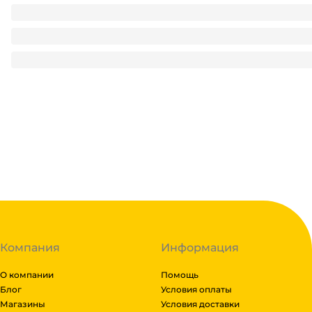
Салфетка бумажная 1/однослойная "Riva" БЕЛАЯ/50 лист.па
292
₽
/ упак
292
₽
В корзину
В наличии:
на
1
складе
Код:
117421
Компания
Информация
О компании
Помощь
Блог
Условия оплаты
Магазины
Условия доставки