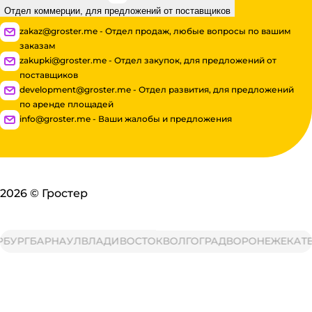
Отдел коммерции, для предложений от поставщиков
zakaz@groster.me - Отдел продаж, любые вопросы по вашим
заказам
zakupki@groster.me - Отдел закупок, для предложений от
поставщиков
development@groster.me - Отдел развития, для предложений
по аренде площадей
info@groster.me - Ваши жалобы и предложения
2026
©
Гростер
РГ
БАРНАУЛ
ВЛАДИВОСТОК
ВОЛГОГРАД
ВОРОНЕЖ
ЕКАТЕРИ