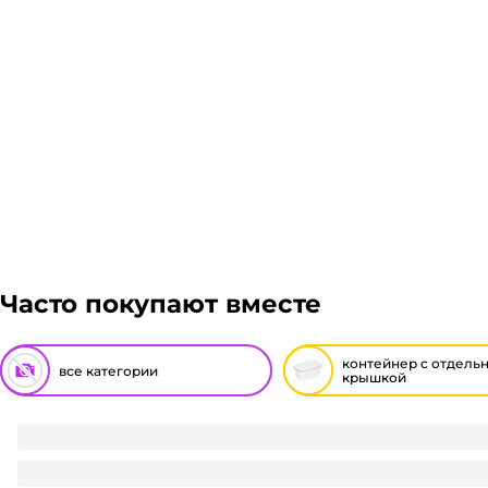
Доставка курьером 1-3 дня.
Если в вашем городе есть наш филиал, доставка бес
доставка осуществляется через транспортные компа
Энергия, Авито доставка, ЖелДорЭкспедиция, Мэйдж
доставки транспортной компании зависит от габари
Подробнее
мы вам просчитаем стоимость доставки и вы примит
Гарантия легкого возврата:
до 14 дней на возвра
Часто покупают вместе
контейнер с отдель
все категории
крышкой
Крышка пластиковая D-101 мм для контейнера круглого