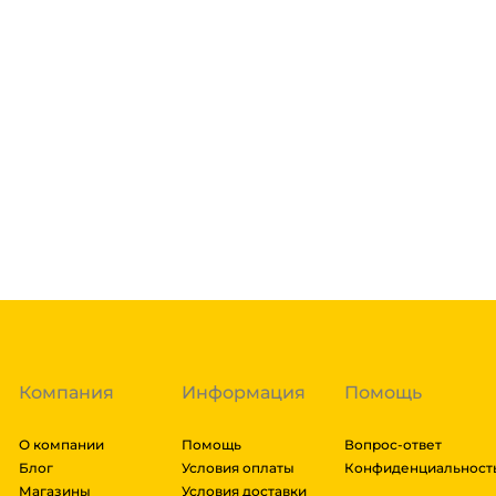
Доставка курьером 1-3 дня.
Если в вашем городе есть наш филиал, доставка бе
нашими курьерами. Если вы заказываете доставку в 
доставка осуществляется через транспортные комп
товара. Мы работаем со: Сдек, Пэк, Деловыми Линия
Подробнее
Энергия, Авито доставка, ЖелДорЭкспедиция, Мэйд
заказа составляют более 1 паллета, можем отправит
Гарантия легкого возврата:
до 14 дней на возвра
доставки транспортной компании зависит от габари
транспортировки. Рассчитывается индивидуально. 
далее мы вам просчитаем стоимость доставки и вы
заказ, либо отказаться от него. Доставка до трансп
Компания
Информация
Помощь
О компании
Помощь
Вопрос-ответ
Блог
Условия оплаты
Конфиденциальност
Магазины
Условия доставки