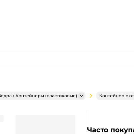
Ведра / Контейнеры (пластиковые)
Контейнер с о
*60 мм СВЧ прозрачный без
Часто покуп