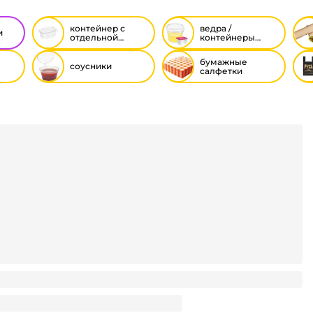
контейнер с
ведра /
и
отдельной
контейнеры
крышкой
(пластиковые)
бумажные
соусники
салфетки
 мл пластиковый ЭКОНОМ Полимер