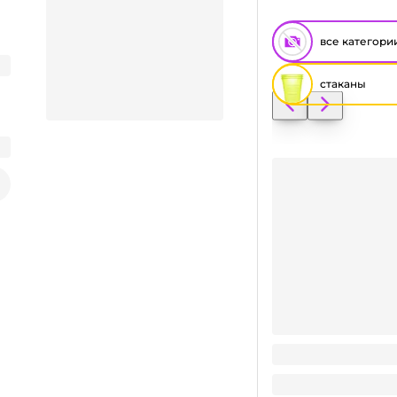
все категори
стаканы
Стакан 0,2 л/200
Заказать видео-презентацию
0.74
₽
/ шт