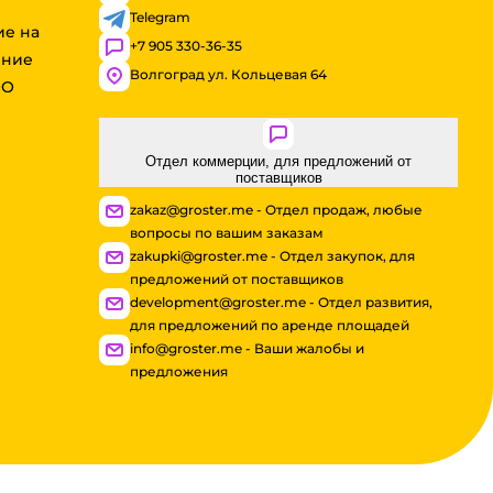
Telegram
ие на
+7 905 330-36-35
ение
Волгоград ул. Кольцевая 64
ОО
Отдел коммерции, для предложений от
поставщиков
zakaz@groster.me - Отдел продаж, любые
вопросы по вашим заказам
zakupki@groster.me - Отдел закупок, для
предложений от поставщиков
development@groster.me - Отдел развития,
для предложений по аренде площадей
info@groster.me - Ваши жалобы и
предложения