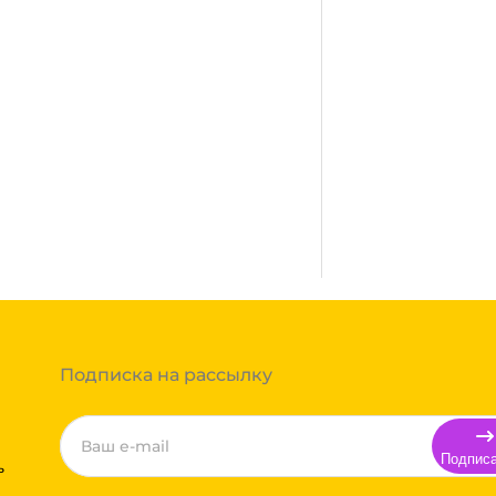
сплатная. Осуществляется
город, где нет нашего филиала,
ании после полной оплаты
ми, Байкал сервис, Кит,
жик транс. Если габариты
ь сборным грузом. Стоимость
т, полная гарантия.
тов груза и расстояния
Вы можете оформить заказ,
 примите решение оплачивать
ортной компании бесплатная.
Подписка на рассылку
Подпис
ь