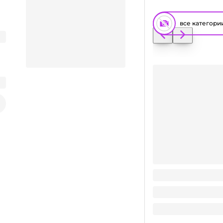
все категори
Салфетка бумажная 
292
₽
/ упак
Заказать видео-презентацию
292
₽
В корзину