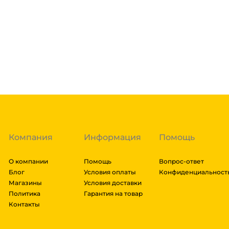
Если в вашем городе есть наш филиал, доставка бе
нашими курьерами. Если вы заказываете доставку в 
доставка осуществляется через транспортные комп
товара. Мы работаем со: Сдек, Пэк, Деловыми Линия
Подробнее
Энергия, Авито доставка, ЖелДорЭкспедиция, Мэйд
заказа составляют более 1 паллета, можем отправит
Гарантия легкого возврата:
до 14 дней на возвра
доставки транспортной компании зависит от габари
транспортировки. Рассчитывается индивидуально. 
далее мы вам просчитаем стоимость доставки и вы
заказ, либо отказаться от него. Доставка до трансп
Компания
Информация
Помощь
О компании
Помощь
Вопрос-ответ
Блог
Условия оплаты
Конфиденциальност
Магазины
Условия доставки
Политика
Гарантия на товар
Контакты