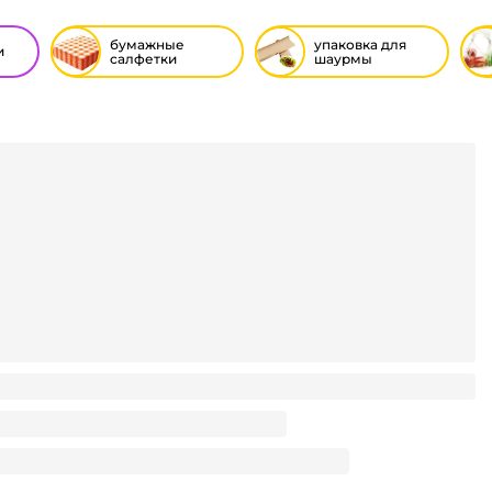
бумажные
упаковка для
и
салфетки
шаурмы
1/однослойная "Riva" БЕЛАЯ/50 лист.пачке/ (20 пач.упак)