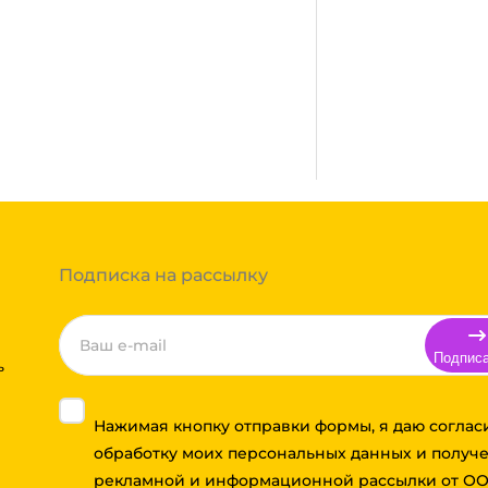
сплатная. Осуществляется
город, где нет нашего филиала,
ании после полной оплаты
ми, Байкал сервис, Кит,
жик транс. Если габариты
ь сборным грузом. Стоимость
т, полная гарантия.
тов груза и расстояния
Вы можете оформить заказ,
 примите решение оплачивать
ортной компании бесплатная.
Подписка на рассылку
Подпис
ь
Нажимая кнопку отправки формы, я даю соглас
обработку моих персональных данных и получ
рекламной и информационной рассылки от О