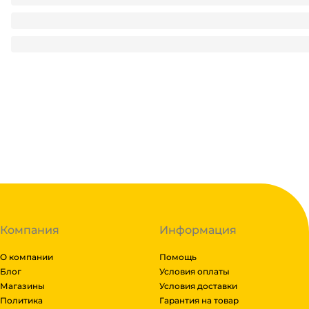
Салфетка бумажная 1/однослойная "Riva" БЕЛАЯ/50 лист.па
292
₽
/ упак
292
₽
В корзину
В наличии:
на
1
складе
Код:
117421
Компания
Информация
О компании
Помощь
Блог
Условия оплаты
Магазины
Условия доставки
Политика
Гарантия на товар