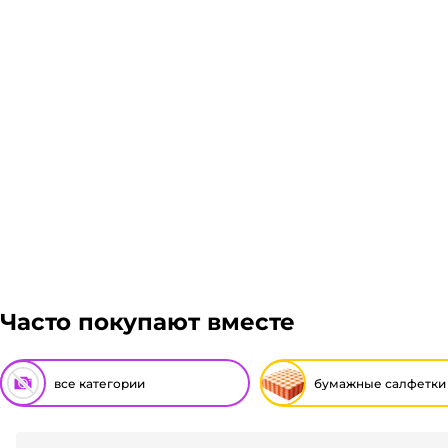
Склад доставки
Доставка курьером 1-3 дня.
Если в вашем городе есть наш филиал, доставка бес
доставка осуществляется через транспортные компа
Авито доставка, ЖелДорЭкспедиция, Мэйджик транс.
транспортной компании зависит от габаритов груза
Подробнее
просчитаем стоимость доставки и вы примите решени
Гарантия легкого возврата:
до 14 дней на возвра
Часто покупают вместе
все категории
бумажные салфетки