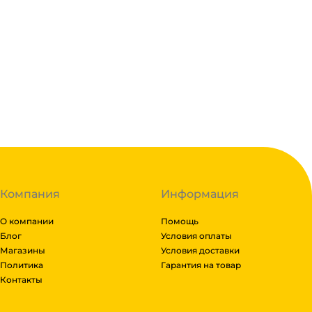
Если в вашем городе есть наш филиал, доставка бе
заказываете доставку в город, где нет нашего фили
компании после полной оплаты товара. Мы работаем 
Энергия, Авито доставка, ЖелДорЭкспедиция, Мэйдж
Подробнее
паллета, можем отправить сборным грузом. Стоимос
груза и расстояния транспортировки. Рассчитывает
Гарантия легкого возврата:
до 14 дней на возвра
вам просчитаем стоимость доставки и вы примите ре
Доставка до транспортной компании бесплатная.
Компания
Информация
О компании
Помощь
Блог
Условия оплаты
Магазины
Условия доставки
Политика
Гарантия на товар
Контакты