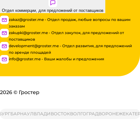
Отдел коммерции, для предложений от поставщиков
zakaz@groster.me - Отдел продаж, любые вопросы по вашим
заказам
zakupki@groster.me - Отдел закупок, для предложений от
поставщиков
development@groster.me - Отдел развития, для предложений
по аренде площадей
info@groster.me - Ваши жалобы и предложения
2026
©
Гростер
РГ
БАРНАУЛ
ВЛАДИВОСТОК
ВОЛГОГРАД
ВОРОНЕЖ
ЕКАТЕРИ