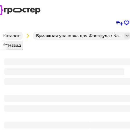
Каталог
Бумажная упаковка для Фастфуда / Кафе / Кондитерск
Назад
Контейнер/супница бумажная 450 мл OneBowl UP 