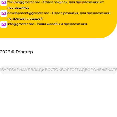
zakupki@groster.me - Отдел закупок, для предложений от
поставщиков
development@groster.me - Отдел развития, для предложений
по аренде площадей
info@groster.me - Ваши жалобы и предложения
2026
©
Гростер
УРГ
БАРНАУЛ
ВЛАДИВОСТОК
ВОЛГОГРАД
ВОРОНЕЖ
ЕКАТЕР