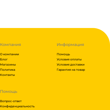
Мэйджик транс. Если габариты заказа составляют б
Подробнее
транспортной компании зависит от габаритов груза
можете оформить заказ, далее мы вам просчитаем с
Гарантия легкого возврата:
до 14 дней на возвра
отказаться от него. Доставка до транспортной комп
Компания
Информация
О компании
Помощь
Блог
Условия оплаты
Магазины
Условия доставки
Политика
Гарантия на товар
Контакты
Помощь
Вопрос-ответ
Конфиденциальность