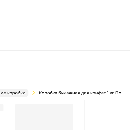
Коробка бумажная для конфет 1 кг Подарок Русь с анимацией 168*68*209
ие коробки
с анимацией 168*68*209