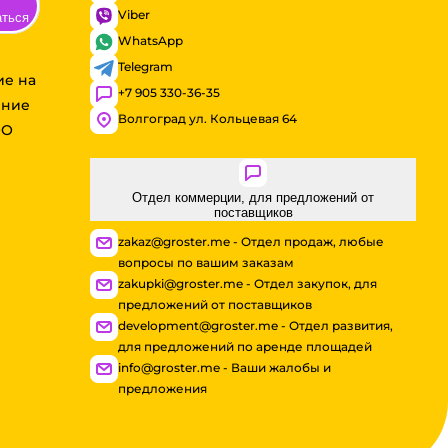
Viber
аться
WhatsApp
Telegram
ие на
+7 905 330-36-35
ение
Волгоград ул. Кольцевая 64
ОО
Отдел коммерции, для предложений от
поставщиков
zakaz@groster.me - Отдел продаж, любые
вопросы по вашим заказам
zakupki@groster.me - Отдел закупок, для
предложений от поставщиков
development@groster.me - Отдел развития,
для предложений по аренде площадей
info@groster.me - Ваши жалобы и
предложения