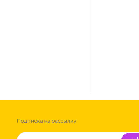
Мало
сплатная. Осуществляется
город, где нет нашего филиала,
ании после полной оплаты
ми, Байкал сервис, Кит,
жик транс. Если габариты
ь сборным грузом. Стоимость
т, полная гарантия.
тов груза и расстояния
Вы можете оформить заказ,
 примите решение оплачивать
ортной компании бесплатная.
Подписка на рассылку