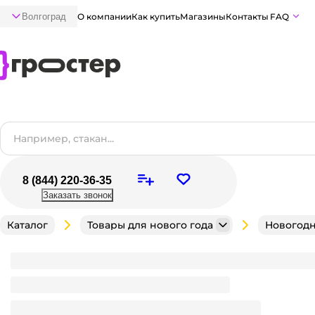
Волгоград
О компании
Как купить
Магазины
Контакты
FAQ
8 (844) 220-36-35
Заказать звонок
Каталог
Товары для нового года
Новогодн
Коробка бумажная для конфет 1 кг Подарок Русь 
Мало
В наличии:
на
1
складе