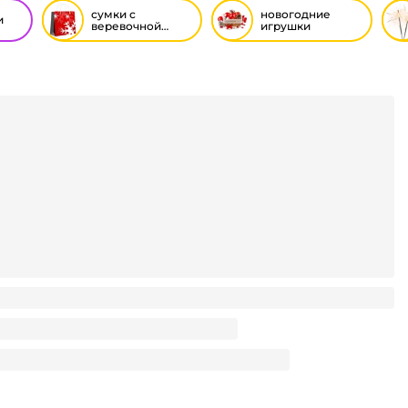
сумки с
новогодние
и
веревочной
игрушки
ручкой новый
год
0*227*100 с веревочной ручкой M подарочный