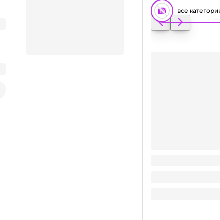
все категори
Пакет/сумка НГ 18
Заказать видео-презентацию
18.4
₽
/ шт
Поделиться
18.4
₽
В корзину