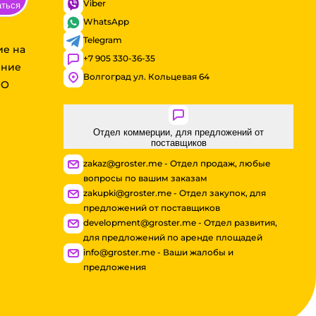
Viber
аться
WhatsApp
Telegram
ие на
+7 905 330-36-35
ение
Волгоград ул. Кольцевая 64
ОО
Отдел коммерции, для предложений от
поставщиков
zakaz@groster.me - Отдел продаж, любые
вопросы по вашим заказам
zakupki@groster.me - Отдел закупок, для
предложений от поставщиков
development@groster.me - Отдел развития,
для предложений по аренде площадей
info@groster.me - Ваши жалобы и
предложения