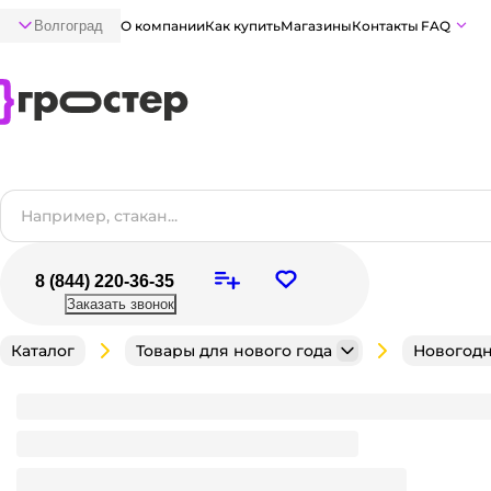
Волгоград
О компании
Как купить
Магазины
Контакты
FAQ
8 (844) 220-36-35
Заказать звонок
Каталог
Товары для нового года
Новогодн
Посылка для конфет НГ 1200 гр ящик деревянный
Мало
В наличии:
на
1
складе