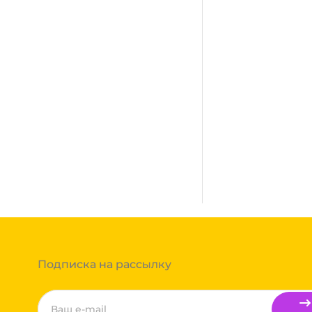
В наличии:
на
1
складе
Мало
сплатная. Осуществляется
город, где нет нашего филиала,
ании после полной оплаты
ми, Байкал сервис, Кит,
жик транс. Если габариты
ь сборным грузом. Стоимость
т, полная гарантия.
тов груза и расстояния
Вы можете оформить заказ,
 примите решение оплачивать
ортной компании бесплатная.
Подписка на рассылку