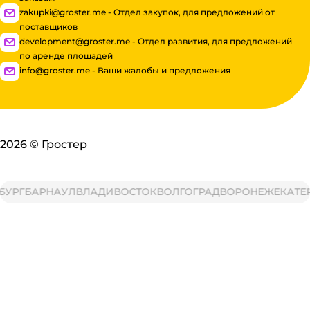
zakupki@groster.me - Отдел закупок, для предложений от
поставщиков
development@groster.me - Отдел развития, для предложений
по аренде площадей
info@groster.me - Ваши жалобы и предложения
2026
©
Гростер
УРГ
БАРНАУЛ
ВЛАДИВОСТОК
ВОЛГОГРАД
ВОРОНЕЖ
ЕКАТЕР