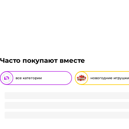
Часто покупают вместе
все категории
новогодние игрушк
Брелок НГ "Бело-Коричневый барашек"
112.35
₽
/ шт
112.35
₽
В корзину