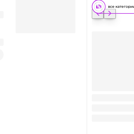
все категори
Пленка пищевая 3
Заказать видео-презентацию
103
₽
/ шт
Поделиться
103
₽
В корзину