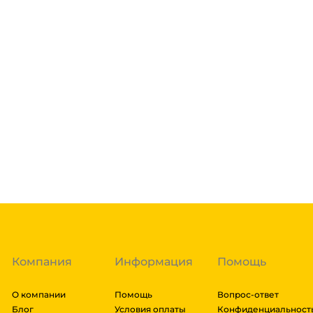
Склад доставки
Доставка курьером 1-3 дня.
Если в вашем городе есть наш филиал, доставка бе
нашими курьерами. Если вы заказываете доставку в 
доставка осуществляется через транспортные комп
товара. Мы работаем со: Сдек, Пэк, Деловыми Линия
Подробнее
Энергия, Авито доставка, ЖелДорЭкспедиция, Мэйд
заказа составляют более 1 паллета, можем отправит
Гарантия легкого возврата:
до 14 дней на возвра
доставки транспортной компании зависит от габари
транспортировки. Рассчитывается индивидуально. 
далее мы вам просчитаем стоимость доставки и вы
заказ, либо отказаться от него. Доставка до трансп
Компания
Информация
Помощь
О компании
Помощь
Вопрос-ответ
Блог
Условия оплаты
Конфиденциальност