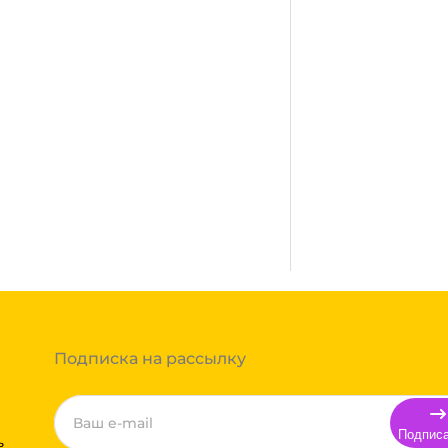
Много
сплатная. Осуществляется
город, где нет нашего филиала,
ании после полной оплаты
ми, Байкал сервис, Кит,
жик транс. Если габариты
ь сборным грузом. Стоимость
т, полная гарантия.
тов груза и расстояния
Вы можете оформить заказ,
 примите решение оплачивать
ортной компании бесплатная.
Подписка на рассылку
Подпис
ь