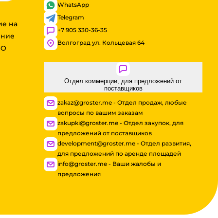
WhatsApp
Telegram
ие на
+7 905 330-36-35
ение
Волгоград ул. Кольцевая 64
ОО
Отдел коммерции, для предложений от
поставщиков
zakaz@groster.me - Отдел продаж, любые
вопросы по вашим заказам
zakupki@groster.me - Отдел закупок, для
предложений от поставщиков
development@groster.me - Отдел развития,
для предложений по аренде площадей
info@groster.me - Ваши жалобы и
предложения