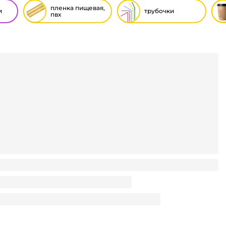
пленка пищевая,
и
трубочки
пвх
0см*115м/8 мкм БЕЛАЯ ПОЛИМЕР