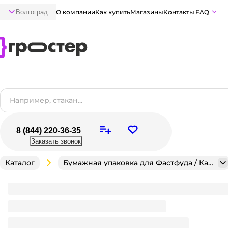
Волгоград
О компании
Как купить
Магазины
Контакты
FAQ
8 (844) 220-36-35
Заказать звонок
Каталог
Бумажная упаковка для Фастфуда / Кафе / Кондитерск
Коробка под пиццу 250*250*40 БЕЛАЯ, Т-11/Профил
Много
В наличии:
на
1
складе