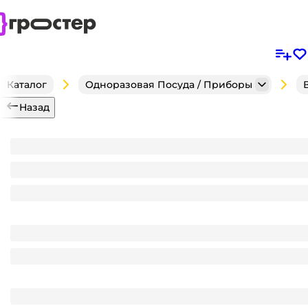
Каталог
Одноразовая Посуда / Приборы
Назад
Крышка к контейнеру ИП-100 "М" А d95 УП
Является частью комплекта