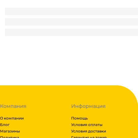
Контейнер пластиковый ИП-100 ДНО "А" D-95 мм/h-26 мм
1.96
₽
/ шт
1.96
₽
В корзину
В наличии:
на
1
складе
Код:
134713
Компания
Информация
О компании
Помощь
Блог
Условия оплаты
Магазины
Условия доставки
Политика
Гарантия на товар