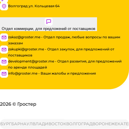
Волгоград ул. Кольцевая 64
Отдел коммерции, для предложений от поставщиков
zakaz@groster.me - Отдел продаж, любые вопросы по вашим
заказам
zakupki@groster.me - Отдел закупок, для предложений от
поставщиков
development@groster.me - Отдел развития, для предложений
по аренде площадей
info@groster.me - Ваши жалобы и предложения
2026
©
Гростер
РГ
БАРНАУЛ
ВЛАДИВОСТОК
ВОЛГОГРАД
ВОРОНЕЖ
ЕКАТЕРИ