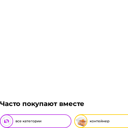
Склад доставки
Доставка курьером 1-3 дня.
Если в вашем городе есть наш филиал, доставка бес
доставка осуществляется через транспортные компа
Авито доставка, ЖелДорЭкспедиция, Мэйджик транс.
транспортной компании зависит от габаритов груза
Подробнее
просчитаем стоимость доставки и вы примите решени
Гарантия легкого возврата:
до 14 дней на возвра
Часто покупают вместе
все категории
контейнер