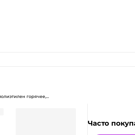
Крышка D-82 мм полиэтилен горячее, прозрачная для стеклобанок
 для стеклобанок
Часто покуп