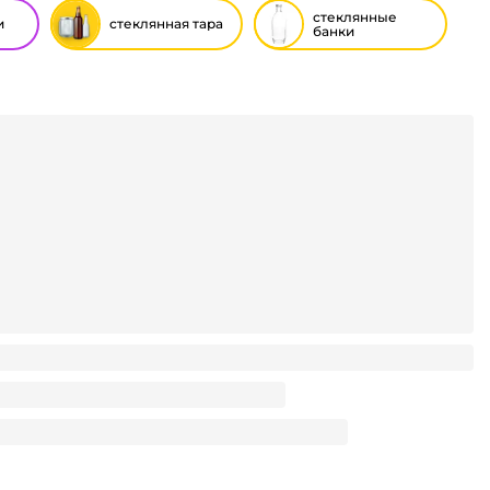
стеклянные
и
стеклянная тара
банки
л СКО l-82