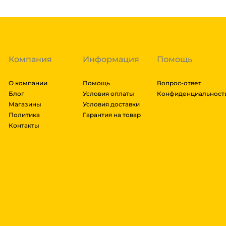
доставки транспортной компании зависит от габари
транспортировки. Рассчитывается индивидуально. 
далее мы вам просчитаем стоимость доставки и вы
заказ, либо отказаться от него. Доставка до трансп
Компания
Информация
Помощь
О компании
Помощь
Вопрос-ответ
Блог
Условия оплаты
Конфиденциальност
Магазины
Условия доставки
Политика
Гарантия на товар
Контакты