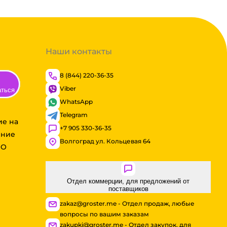
Наши контакты
8 (844) 220-36-35
Viber
аться
WhatsApp
Telegram
ие на
+7 905 330-36-35
ение
Волгоград ул. Кольцевая 64
ОО
Отдел коммерции, для предложений от
поставщиков
zakaz@groster.me - Отдел продаж, любые
вопросы по вашим заказам
zakupki@groster.me - Отдел закупок, для