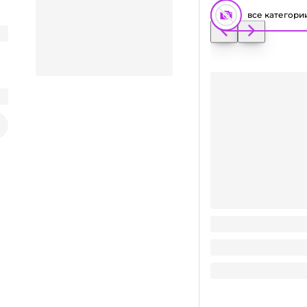
все категори
Стеклобанка 1500 м
Заказать видео-презентацию
53
₽
/ шт
53
₽
В корзину