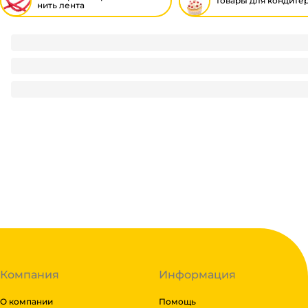
товары для кондите
нить лента
Шпагат джутовый 500м Текс 1250
348
₽
/ шт
348
₽
В корзину
В наличии:
на
1
складе
Код:
117989
Компания
Информация
О компании
Помощь