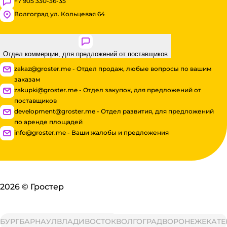
+7 905 330-36-35
Волгоград ул. Кольцевая 64
Отдел коммерции, для предложений от поставщиков
zakaz@groster.me - Отдел продаж, любые вопросы по вашим
заказам
zakupki@groster.me - Отдел закупок, для предложений от
поставщиков
development@groster.me - Отдел развития, для предложений
по аренде площадей
info@groster.me - Ваши жалобы и предложения
2026
©
Гростер
РГ
БАРНАУЛ
ВЛАДИВОСТОК
ВОЛГОГРАД
ВОРОНЕЖ
ЕКАТЕРИ