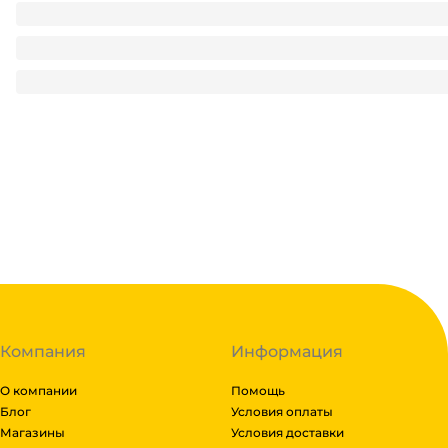
Стакан бумажный НГ 250 мл "Олени" D-80 мм интро.
2.78
₽
/ шт
2.78
₽
В корзину
В наличии:
на
1
складе
Код:
126671
Компания
Информация
О компании
Помощь
Блог
Условия оплаты
Магазины
Условия доставки