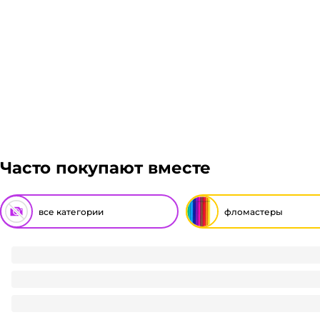
Часто покупают вместе
все категории
фломастеры
Фломастеры 6 цветов в картонной коробке CALLIGRATA 
44
₽
/ упак
44
₽