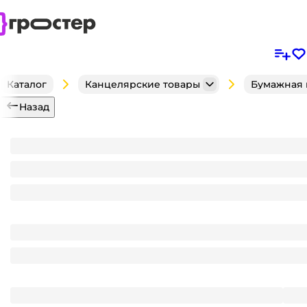
Каталог
Канцелярские товары
Бумажная 
Назад
Меловой ценник "Мольберт" 18*15, на ножках, цве