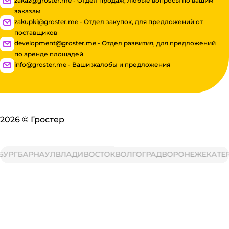
zakaz@groster.me - Отдел продаж, любые вопросы по вашим
заказам
zakupki@groster.me - Отдел закупок, для предложений от
поставщиков
development@groster.me - Отдел развития, для предложений
по аренде площадей
info@groster.me - Ваши жалобы и предложения
2026
©
Гростер
РГ
БАРНАУЛ
ВЛАДИВОСТОК
ВОЛГОГРАД
ВОРОНЕЖ
ЕКАТЕРИ