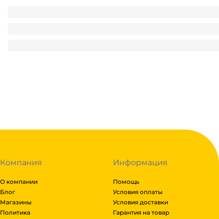
Гель-пятновыводитель 250 мл "Антипятин" СПАСАТЕЛЬ с
180
₽
/ шт
180
₽
В корзину
В наличии:
на
1
складе
Код:
127643
Компания
Информация
О компании
Помощь
Блог
Условия оплаты
Магазины
Условия доставки
Политика
Гарантия на товар