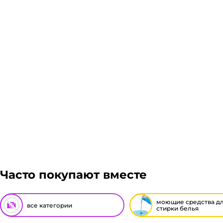
Доставка курьером 1-3 дня.
Если в вашем городе есть наш филиал, доставка бес
транспортные компании после полной оплаты товара
габариты заказа составляют более 1 паллета, може
Рассчитывается индивидуально. Вы можете оформить
Подробнее
компании бесплатная.
Гарантия легкого возврата:
до 14 дней на возвра
Часто покупают вместе
моющие средства д
все категории
стирки белья