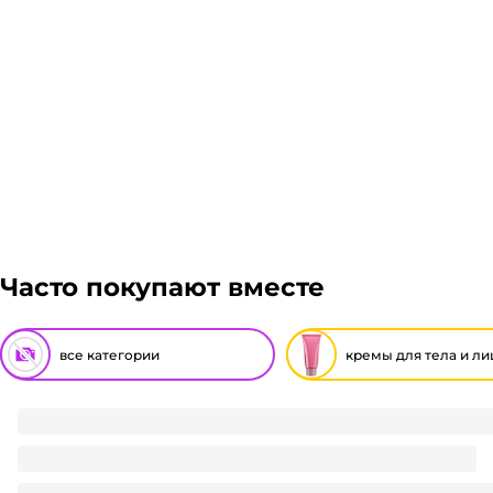
заказ, далее мы вам просчитаем стоимость доставк
отказаться от него. Доставка до транспортной комп
Часто покупают вместе
все категории
кремы для тела и ли
Крем для рук 80 мл "Бархатные ручки" Смягчающий
99
₽
/ шт