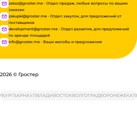
zakaz@groster.me - Отдел продаж, любые вопросы по вашим
заказам
zakupki@groster.me - Отдел закупок, для предложений от
поставщиков
development@groster.me - Отдел развития, для предложений
по аренде площадей
info@groster.me - Ваши жалобы и предложения
2026
©
Гростер
УРГ
БАРНАУЛ
ВЛАДИВОСТОК
ВОЛГОГРАД
ВОРОНЕЖ
ЕКАТЕР