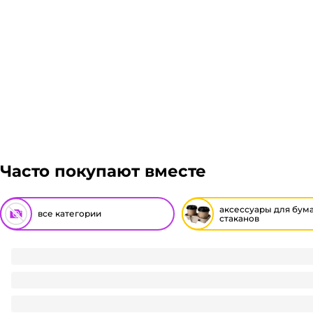
Часто покупают вместе
аксессуары для бум
все категории
стаканов
Манжет для стаканов 2-х слойн./Капхолдер КРАФТ 280*55
1.85
₽
/ шт