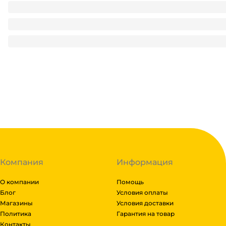
Фартук одноразовый 110*70, 5,5 г. "HANS" ПНД (50 шт.упак)
100
₽
/ упак
100
₽
В корзину
В наличии:
на
1
складе
Код:
111973
Компания
Информация
О компании
Помощь
Блог
Условия оплаты
Магазины
Условия доставки
Политика
Гарантия на товар
Контакты