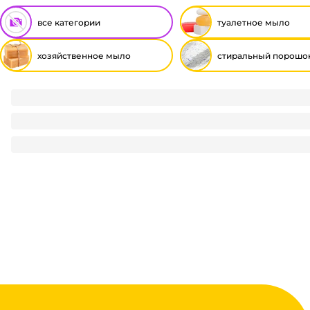
все категории
туалетное мыло
хозяйственное мыло
стиральный порошо
Мыло кусковое хозяйственное 180 г "Ушастый Нянь" прот
84
₽
/ шт
84
₽
В корзину
В наличии:
на
1
складе
Код:
115218