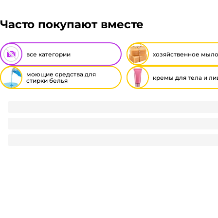
Часто покупают вместе
все категории
хозяйственное мыл
моющие средства для
кремы для тела и ли
стирки белья
Кондиционер для белья 1 л "Е" Детский белый
135
₽
/ шт
135
₽
В корзину
В наличии:
на
1
складе
Код:
124352