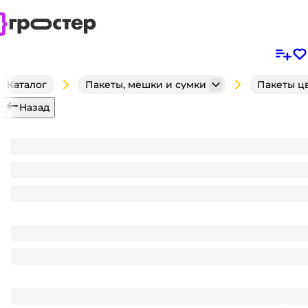
Каталог
Пакеты, мешки и сумки
Пакеты ц
Назад
Пакет 30*40 см Несу добро 80 мкм прорезь