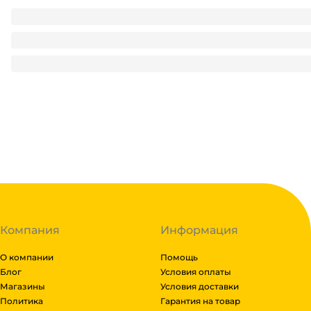
Наклейка для пасхального декора 50 шт.бокс/ "Ангелочк
27.43
₽
/ шт
27.43
₽
В корзину
В наличии:
на
1
складе
Код:
114611
Компания
Информация
О компании
Помощь
Блог
Условия оплаты
Магазины
Условия доставки
Политика
Гарантия на товар