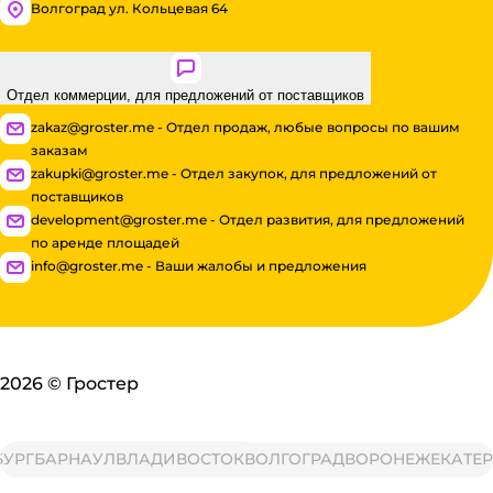
Волгоград ул. Кольцевая 64
Отдел коммерции, для предложений от поставщиков
zakaz@groster.me - Отдел продаж, любые вопросы по вашим
заказам
zakupki@groster.me - Отдел закупок, для предложений от
поставщиков
development@groster.me - Отдел развития, для предложений
по аренде площадей
info@groster.me - Ваши жалобы и предложения
2026
©
Гростер
РГ
БАРНАУЛ
ВЛАДИВОСТОК
ВОЛГОГРАД
ВОРОНЕЖ
ЕКАТЕРИ