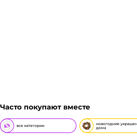
Доставка курьером 1-3 дня.
Если в вашем городе есть наш филиал, доставка бес
нашего филиала, доставка осуществляется через тр
Линиями, Байкал сервис, Кит, Энергия, Авито доста
можем отправить сборным грузом. Стоимость достав
Подробнее
Рассчитывается индивидуально. Вы можете оформит
заказ, либо отказаться от него. Доставка до трансп
Гарантия легкого возврата:
до 14 дней на возвра
Часто покупают вместе
новогодние украшен
все категории
дома