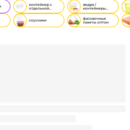
контейнер с
ведра /
и
отдельной
контейнеры
крышкой
(пластиковые)
фасовочные
соусники
пакеты оптом
а №24/6 CALLIGRATA, 1000 шт.