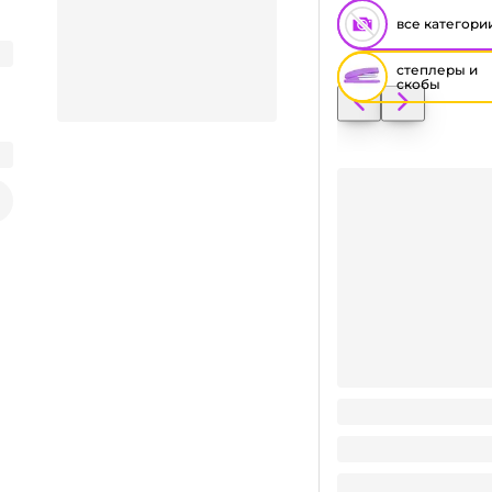
все категори
степлеры и
скобы
Заказать видео-презентацию
Скобы для степлер
Поделиться
24
₽
/ шт
24
₽