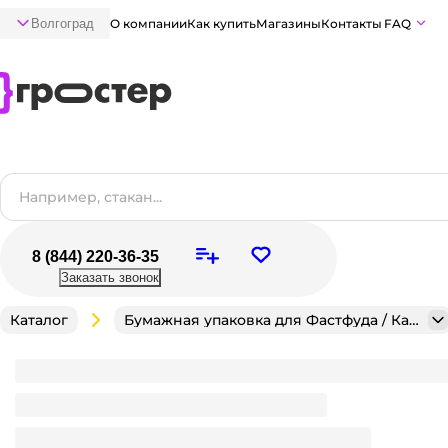
Волгоград
О компании
Как купить
Магазины
Контакты
FAQ
8 (844) 220-36-35
Заказать звонок
Каталог
Бумажная упаковка для Фастфуда / Кафе / Кондитерск
Пакет бумажный 240*140*280 БЕЛЫЙ с кручеными
Достаточно
В наличии:
на
1
складе