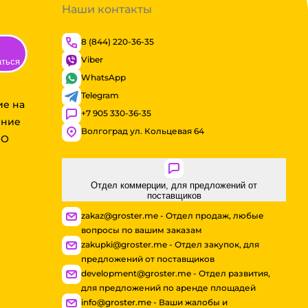
Наши контакты
8 (844) 220-36-35
Viber
аться
WhatsApp
Telegram
ие на
+7 905 330-36-35
ение
Волгоград ул. Кольцевая 64
ОО
Отдел коммерции, для предложений от
поставщиков
zakaz@groster.me - Отдел продаж, любые
вопросы по вашим заказам
zakupki@groster.me - Отдел закупок, для
предложений от поставщиков
development@groster.me - Отдел развития,
для предложений по аренде площадей
info@groster.me - Ваши жалобы и