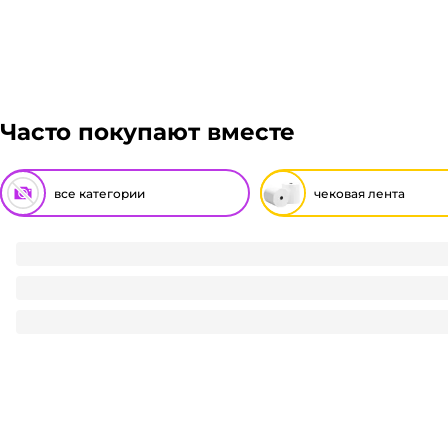
грузом. Стоимость доставки транспортной компании
Рассчитывается индивидуально. Вы можете оформить
Гарантия легкого возврата:
до 14 дней на возвра
примите решение оплачивать заказ, либо отказаться
Часто покупают вместе
все категории
чековая лента
Чековая лента 57*15 м
15.8
₽
/ шт
15.8
₽
В корзину
В наличии:
на
1
складе
Код:
119373