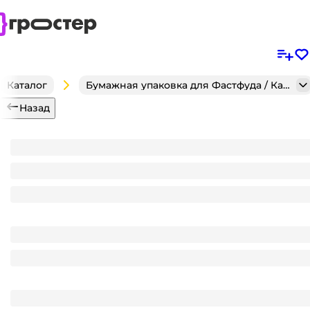
Каталог
Бумажная упаковка для Фастфуда / Кафе / Кондитерск
Назад
Пакет Дой-пак 120*185 "30+30" мм бумажный с окн