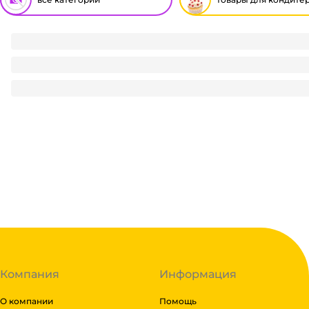
Набор кулинарных трубочек "Сицилия" 12,5*2,5 (3 шт.упак)
142.31
₽
/ упак
142.31
₽
В корзину
В наличии:
на
1
складе
Код:
124653
Компания
Информация
О компании
Помощь