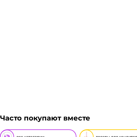
Склад доставки
Доставка курьером 1-3 дня.
Если в вашем городе есть наш филиал, доставка бе
Стоимость доставки транспортной компании зависит
Подробнее
Гарантия легкого возврата:
до 14 дней на возвра
Часто покупают вместе
все категории
товары для кондите