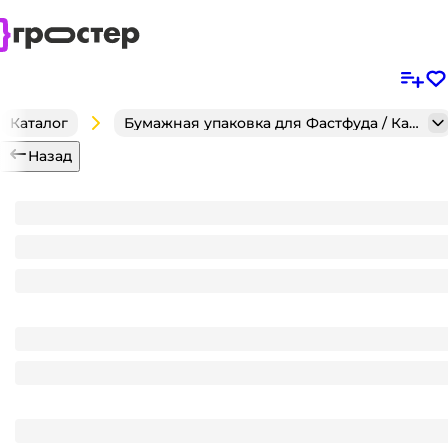
Каталог
Бумажная упаковка для Фастфуда / Кафе / Кондитерск
Назад
Пакет Дой-пак 105*150 "30+30" мм бумажный с окн