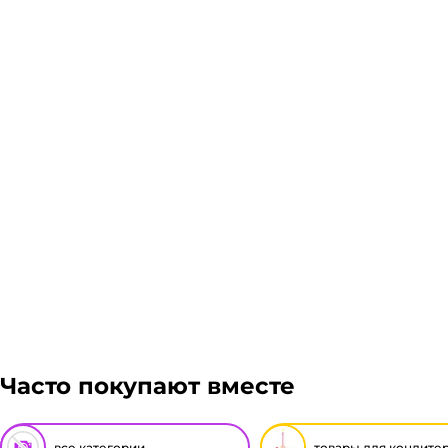
Склад доставки
Доставка курьером 1-3 дня.
Если в вашем городе есть наш филиал, доставка бе
Стоимость доставки транспортной компании зависит
Подробнее
Гарантия легкого возврата:
до 14 дней на возвра
Часто покупают вместе
все категории
товары для кондите