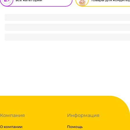
Набор кулинарных трубочек "Сицилия" 12,5*2,5 (3 шт.упак)
142.31
₽
/ упак
142.31
₽
В корзину
В наличии:
на
1
складе
Код:
124653
Компания
Информация
О компании
Помощь