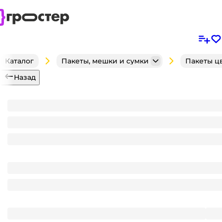
Каталог
Пакеты, мешки и сумки
Пакеты ц
Назад
Пакет НГ 40*45 см Снежинки 80мкм прорезь ВД