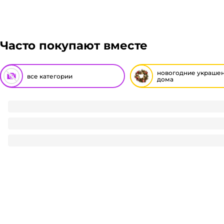
Часто покупают вместе
новогодние украшен
все категории
дома
Наклейка для пасхального декора 50 шт.бокс/ "Ангелочк
27.43
₽
/ шт
27.43
₽
В корзину
В наличии:
на
1
складе
Код:
114611