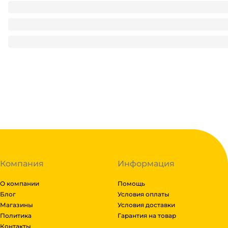
Нарукавники "Hans" голубые (50 шт.упак)
69.6
₽
/ упак
69.6
₽
В корзину
В наличии:
на
1
складе
Код:
136082
Компания
Информация
О компании
Помощь
Блог
Условия оплаты
Магазины
Условия доставки
Политика
Гарантия на товар
Контакты