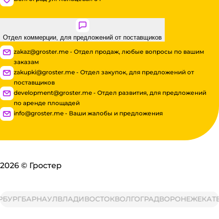
Отдел коммерции, для предложений от поставщиков
zakaz@groster.me - Отдел продаж, любые вопросы по вашим
заказам
zakupki@groster.me - Отдел закупок, для предложений от
поставщиков
development@groster.me - Отдел развития, для предложений
по аренде площадей
info@groster.me - Ваши жалобы и предложения
2026
©
Гростер
РГ
БАРНАУЛ
ВЛАДИВОСТОК
ВОЛГОГРАД
ВОРОНЕЖ
ЕКАТЕРИ