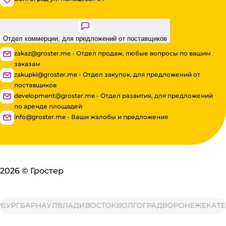
Отдел коммерции, для предложений от поставщиков
zakaz@groster.me - Отдел продаж, любые вопросы по вашим
заказам
zakupki@groster.me - Отдел закупок, для предложений от
поставщиков
development@groster.me - Отдел развития, для предложений
по аренде площадей
info@groster.me - Ваши жалобы и предложения
2026
©
Гростер
РГ
БАРНАУЛ
ВЛАДИВОСТОК
ВОЛГОГРАД
ВОРОНЕЖ
ЕКАТЕРИ