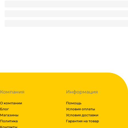
Нарукавники "Hans" голубые (50 шт.упак)
69.6
₽
/ упак
69.6
₽
В корзину
В наличии:
на
1
складе
Код:
136082
Компания
Информация
О компании
Помощь
Блог
Условия оплаты
Магазины
Условия доставки
Политика
Гарантия на товар
Контакты