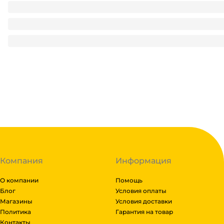
Нарукавники "Hans" голубые (50 шт.упак)
69.6
₽
/ упак
69.6
₽
В корзину
В наличии:
на
1
складе
Код:
136082
Компания
Информация
О компании
Помощь
Блог
Условия оплаты
Магазины
Условия доставки
Политика
Гарантия на товар
Контакты