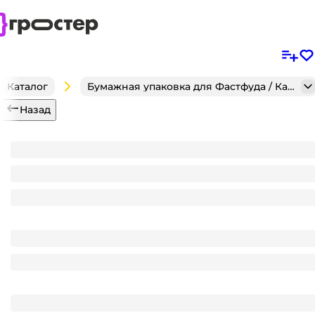
Каталог
Бумажная упаковка для Фастфуда / Кафе / Кондитерск
Назад
Переноска ПНД для стакана D-90 мм календарь Б