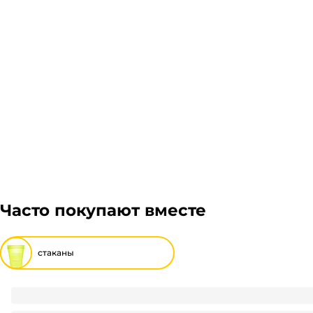
ЖелДорЭкспедиция, Мэйджик транс. Если габариты 
зависит от габаритов груза и расстояния транспор
Подробнее
примите решение оплачивать заказ, либо отказаться
Гарантия легкого возврата:
до 14 дней на возвра
Часто покупают вместе
стаканы
Стакан шейкер 500 мл Дракон ТВЕРДЫЙ ПЛАСТИК D-90 