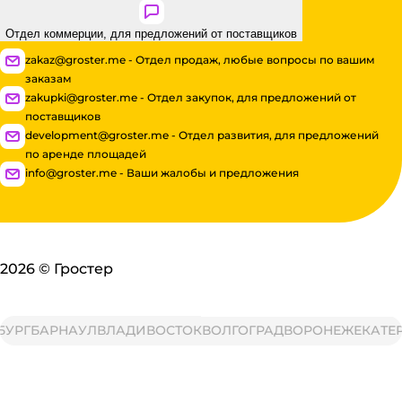
Отдел коммерции, для предложений от поставщиков
zakaz@groster.me - Отдел продаж, любые вопросы по вашим
заказам
zakupki@groster.me - Отдел закупок, для предложений от
поставщиков
development@groster.me - Отдел развития, для предложений
по аренде площадей
info@groster.me - Ваши жалобы и предложения
2026
©
Гростер
РГ
БАРНАУЛ
ВЛАДИВОСТОК
ВОЛГОГРАД
ВОРОНЕЖ
ЕКАТЕРИ