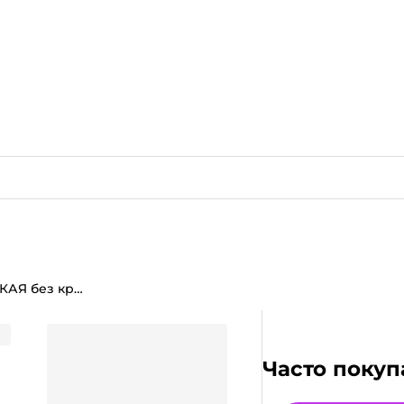
ПЭТ бутылка 1,5 л б/ц ВЫСОКАЯ без крышки
Часто покуп