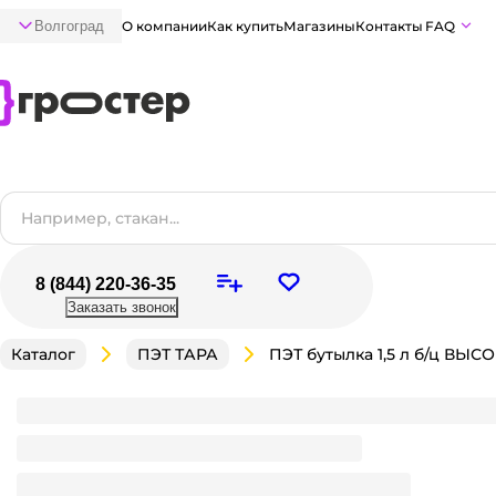
Волгоград
О компании
Как купить
Магазины
Контакты
FAQ
8 (844) 220-36-35
Заказать звонок
Каталог
ПЭТ ТАРА
ПЭТ бутылка 1,5 л б/ц ВЫСОКАЯ без крышки
Является частью комплекта
Много
В наличии:
на
1
складе