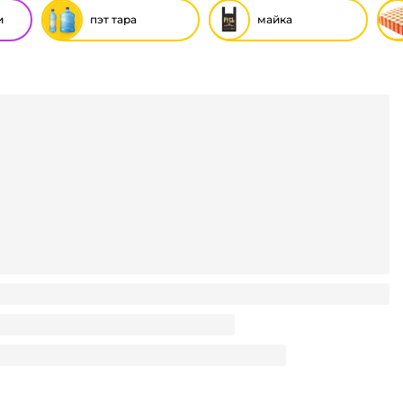
и
пэт тара
майка
леновая для ПЭТ двухкомпонентная 28 WL-60 ПЕРВАЯ