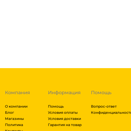
Доставка курьером 1-3 дня.
Если в вашем городе есть наш филиал, доставка бе
нашими курьерами. Если вы заказываете доставку в 
доставка осуществляется через транспортные комп
товара. Мы работаем со: Сдек, Пэк, Деловыми Линия
Подробнее
Энергия, Авито доставка, ЖелДорЭкспедиция, Мэйд
заказа составляют более 1 паллета, можем отправит
Гарантия легкого возврата:
до 14 дней на возвра
доставки транспортной компании зависит от габари
транспортировки. Рассчитывается индивидуально. 
далее мы вам просчитаем стоимость доставки и вы
заказ, либо отказаться от него. Доставка до трансп
Компания
Информация
Помощь
О компании
Помощь
Вопрос-ответ
Блог
Условия оплаты
Конфиденциальност
Магазины
Условия доставки
Политика
Гарантия на товар
Контакты