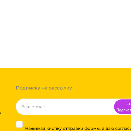
сплатная. Осуществляется
город, где нет нашего филиала,
ании после полной оплаты
ми, Байкал сервис, Кит,
жик транс. Если габариты
ь сборным грузом. Стоимость
т, полная гарантия.
тов груза и расстояния
Вы можете оформить заказ,
 примите решение оплачивать
ортной компании бесплатная.
Подписка на рассылку
Подпис
ь
Нажимая кнопку отправки формы, я даю соглас