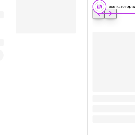
все категори
Хит
Крышка полипропи
оптима
Заказать видео-презентацию
1.25
₽
/ шт
1.25
₽
Поделиться
В корзину