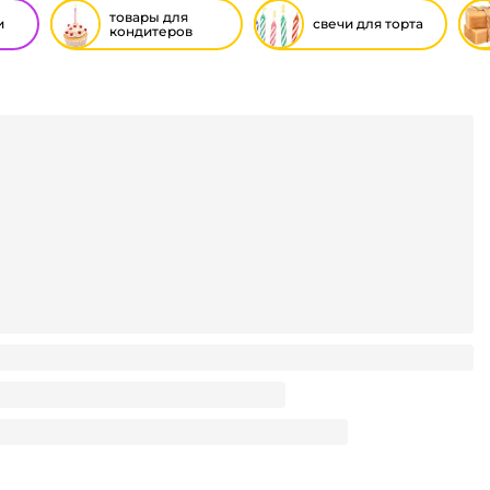
товары для
и
свечи для торта
кондитеров
орта 12 см ЗОЛОТО (4 шт.упак)