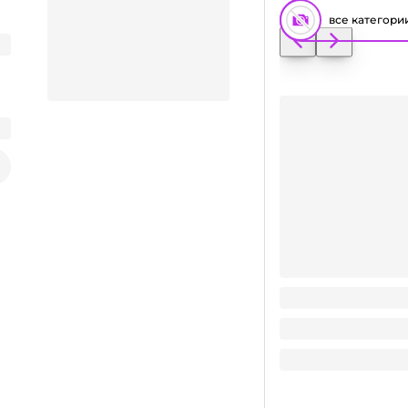
все категори
Свеча-фонтан для т
Заказать видео-презентацию
146
₽
/ упак
146
₽
В корзину