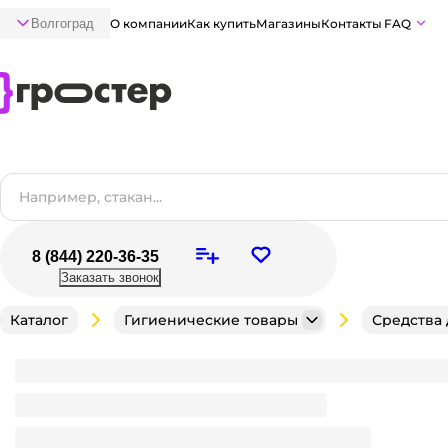
Волгоград
О компании
Как купить
Магазины
Контакты
FAQ
8 (844) 220-36-35
Заказать звонок
Каталог
Гигиенические товары
Средства
Полотенце бумажное 1/однослойное СЕРОЕ М.26-СМ-1
лист.упак)