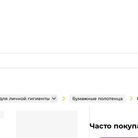
 для личной гигиенты
Бумажные полотенца
-200 V сл. ZZ 23*23 (200
Часто покуп