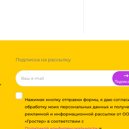
ании после полной оплаты
ми, Байкал сервис, Кит,
жик транс. Если габариты
ь сборным грузом. Стоимость
т, полная гарантия.
тов груза и расстояния
Вы можете оформить заказ,
 примите решение оплачивать
ортной компании бесплатная.
Подписка на рассылку
Подпис
ь
Нажимая кнопку отправки формы, я даю соглас
обработку моих персональных данных и получ
рекламной и информационной рассылки от О
«Гростер» в соответствии с
Политикой конфиденциальности
и