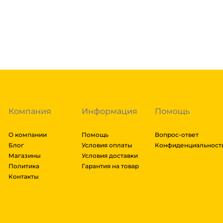
доставка осуществляется через транспортные комп
товара. Мы работаем со: Сдек, Пэк, Деловыми Линия
Подробнее
Энергия, Авито доставка, ЖелДорЭкспедиция, Мэйд
заказа составляют более 1 паллета, можем отправит
Гарантия легкого возврата:
до 14 дней на возвра
доставки транспортной компании зависит от габари
транспортировки. Рассчитывается индивидуально. 
далее мы вам просчитаем стоимость доставки и вы
заказ, либо отказаться от него. Доставка до трансп
Компания
Информация
Помощь
О компании
Помощь
Вопрос-ответ
Блог
Условия оплаты
Конфиденциальност
Магазины
Условия доставки
Политика
Гарантия на товар
Контакты