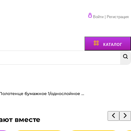
Войти | Регистрация
КАТАЛОГ
Полотенце бумажное 1/однослойное СЕРОЕ М.26-СМ-1-200 V сл. ZZ 23*23 (200 лист.упак)
ают вместе