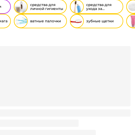
средства для
средства для
и
личной гигиенты
ухода за
полостью рта
мага
ватные палочки
зубные щетки
-х/двухслойная "Лилия" Белая (4 шт.упак)