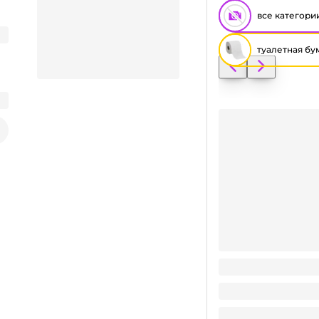
все категори
туалетная бу
Заказать видео-презентацию
Туалетная бумага 2
Поделиться
58.6
₽
/ упак
58.6
₽