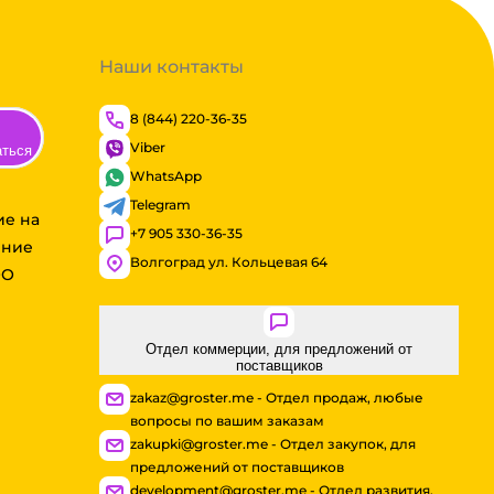
Наши контакты
8 (844) 220-36-35
Viber
аться
WhatsApp
Telegram
ие на
+7 905 330-36-35
ение
Волгоград ул. Кольцевая 64
ОО
Отдел коммерции, для предложений от
поставщиков
zakaz@groster.me - Отдел продаж, любые
вопросы по вашим заказам
zakupki@groster.me - Отдел закупок, для
предложений от поставщиков
development@groster.me - Отдел развития,