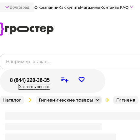
Волгоград
О компании
Как купить
Магазины
Контакты
FAQ
8 (844) 220-36-35
Заказать звонок
Каталог
Гигиенические товары
Гигиена
Презервативы Страсть (3 шт.упак)
Мало
В наличии:
на
1
складе