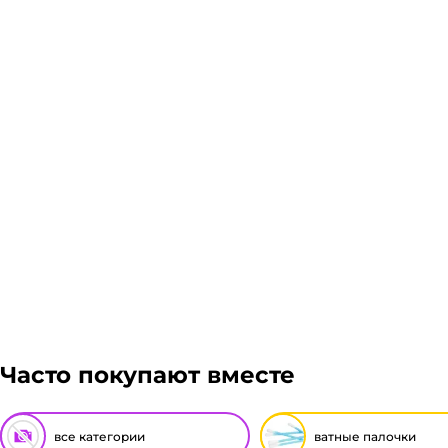
Склад доставки
Доставка курьером 1-3 дня.
Если в вашем городе есть наш филиал, доставка бес
филиала, доставка осуществляется через транспорт
сервис, Кит, Энергия, Авито доставка, ЖелДорЭксп
грузом. Стоимость доставки транспортной компании
Подробнее
можете оформить заказ, далее мы вам просчитаем ст
транспортной компании бесплатная.
Гарантия легкого возврата:
до 14 дней на возвра
Часто покупают вместе
все категории
ватные палочки