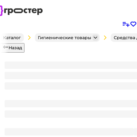
Каталог
Гигиенические товары
Средства
Назад
Прокладки "Bella" Herbs tilia Comfort 4 капли Экст