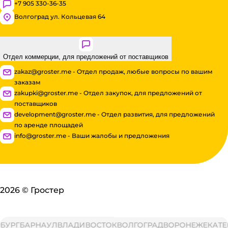
+7 905 330-36-35
Волгоград ул. Кольцевая 64
Отдел коммерции, для предложений от поставщиков
zakaz@groster.me - Отдел продаж, любые вопросы по вашим
заказам
zakupki@groster.me - Отдел закупок, для предложений от
поставщиков
development@groster.me - Отдел развития, для предложений
по аренде площадей
info@groster.me - Ваши жалобы и предложения
2026
©
Гростер
РГ
БАРНАУЛ
ВЛАДИВОСТОК
ВОЛГОГРАД
ВОРОНЕЖ
ЕКАТЕРИ