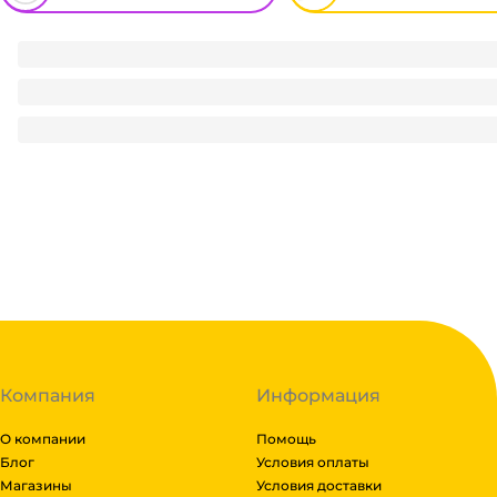
Ватные палочки для ушей "Я Самая" стакан круглый (100 ш
54
₽
/ упак
54
₽
В корзину
В наличии:
на
1
складе
Код:
121543
Компания
Информация
О компании
Помощь
Блог
Условия оплаты
Магазины
Условия доставки