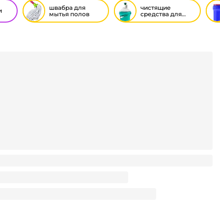
швабра для
чистящие
и
мытья полов
средства для
кухни
 насадка к швабре Masterclean 42*13см микрофибра