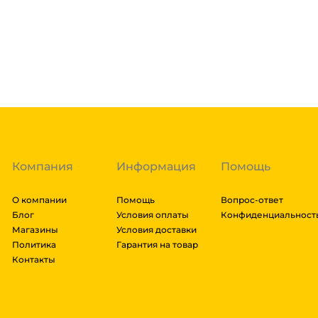
доставка осуществляется через транспортные комп
товара. Мы работаем со: Сдек, Пэк, Деловыми Линия
Подробнее
Энергия, Авито доставка, ЖелДорЭкспедиция, Мэйд
заказа составляют более 1 паллета, можем отправит
Гарантия легкого возврата:
до 14 дней на возвра
доставки транспортной компании зависит от габари
транспортировки. Рассчитывается индивидуально. 
далее мы вам просчитаем стоимость доставки и вы
заказ, либо отказаться от него. Доставка до трансп
Компания
Информация
Помощь
О компании
Помощь
Вопрос-ответ
Блог
Условия оплаты
Конфиденциальност
Магазины
Условия доставки
Политика
Гарантия на товар
Контакты