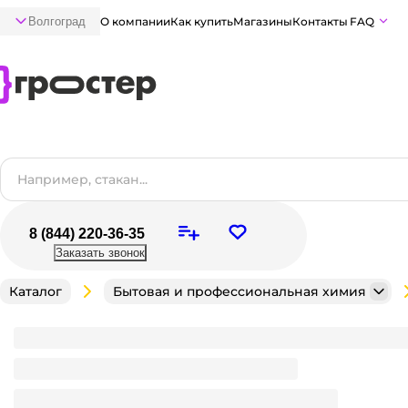
Волгоград
О компании
Как купить
Магазины
Контакты
FAQ
8 (844) 220-36-35
Заказать звонок
Каталог
Бытовая и профессиональная химия
Пятновыводитель для ковров 600 мл "G-oxi spray
эффектом, с ароматом весенних цветов Grass
Мало
В наличии:
на
1
складе