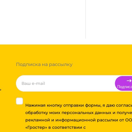
ании после полной оплаты
ми, Байкал сервис, Кит,
жик транс. Если габариты
ь сборным грузом. Стоимость
т, полная гарантия.
тов груза и расстояния
Вы можете оформить заказ,
 примите решение оплачивать
ортной компании бесплатная.
Подписка на рассылку
Подпис
ь
Нажимая кнопку отправки формы, я даю соглас
обработку моих персональных данных и получ
рекламной и информационной рассылки от О
«Гростер» в соответствии с