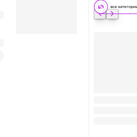
все категори
МОП/ МОР /Сменная
"Chenille", синяя
Заказать видео-презентацию
160
₽
/ шт
160
₽
Поделиться
В корзину