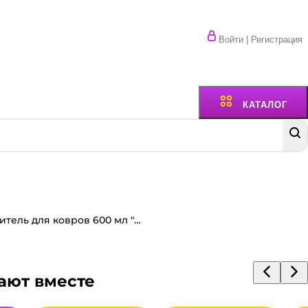
Войти | Регистрация
КАТАЛОГ
Пятновыводитель для ковров 600 мл "G-oxi spray" с антибактериальным эффектом, с ароматом весенних цветов Grass
ают вместе