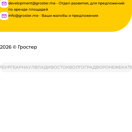
development@groster.me - Отдел развития, для предложений
по аренде площадей
info@groster.me - Ваши жалобы и предложения
2026
©
Гростер
БУРГ
БАРНАУЛ
ВЛАДИВОСТОК
ВОЛГОГРАД
ВОРОНЕЖ
ЕКАТЕР