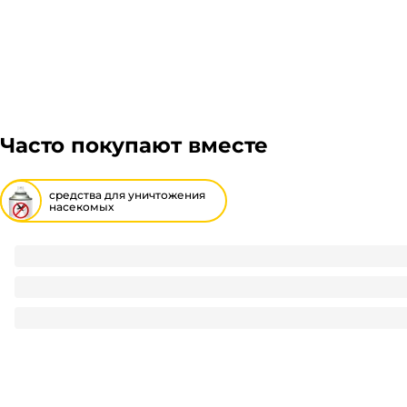
Часто покупают вместе
средства для уничтожения
насекомых
Спирали от комаров черные "Надзор" (10 шт.упак)
52
₽
/ упак
52
₽
В корзину
В наличии:
на
1
складе