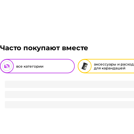
Часто покупают вместе
аксессуары и расхо
все категории
для карандашей
Точилка с контейнером "Стиль" МИКС
25
₽
/ шт
25
₽
В корзину
В наличии:
на
1
складе