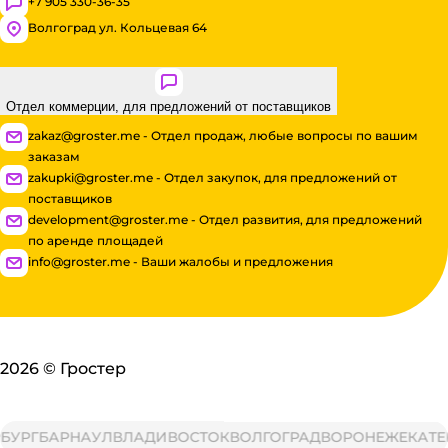
+7 905 330-36-35
Волгоград ул. Кольцевая 64
Отдел коммерции, для предложений от поставщиков
zakaz@groster.me - Отдел продаж, любые вопросы по вашим
заказам
zakupki@groster.me - Отдел закупок, для предложений от
поставщиков
development@groster.me - Отдел развития, для предложений
по аренде площадей
info@groster.me - Ваши жалобы и предложения
2026
©
Гростер
РГ
БАРНАУЛ
ВЛАДИВОСТОК
ВОЛГОГРАД
ВОРОНЕЖ
ЕКАТЕРИ