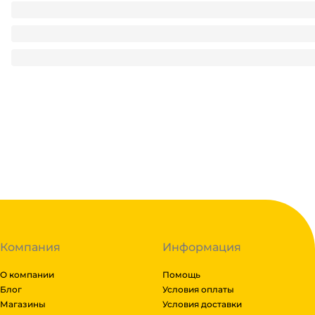
Стакан бумажный 250 мл БЕЗ РИС. Тиффани/Бирюза D-80
3
₽
/ шт
3
₽
В корзину
В наличии:
на
1
складе
Код:
122255
Компания
Информация
О компании
Помощь
Блог
Условия оплаты
Магазины
Условия доставки