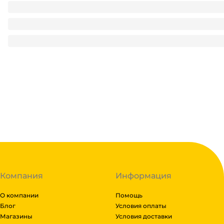
Стакан бумажный 250 мл БЕЗ РИС. Тиффани/Бирюза D-80
3
₽
/ шт
3
₽
В корзину
В наличии:
на
1
складе
Код:
122255
Компания
Информация
О компании
Помощь
Блог
Условия оплаты
Магазины
Условия доставки