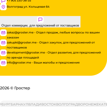
+7 905 330-36-35
Волгоград ул. Кольцевая 64
Отдел коммерции, для предложений от поставщиков
zakaz@groster.me - Отдел продаж, любые вопросы по вашим
заказам
zakupki@groster.me - Отдел закупок, для предложений от
поставщиков
development@groster.me - Отдел развития, для предложений
по аренде площадей
info@groster.me - Ваши жалобы и предложения
2026
©
Гростер
РГ
БАРНАУЛ
ВЛАДИВОСТОК
ВОЛГОГРАД
ВОРОНЕЖ
ЕКАТЕРИ